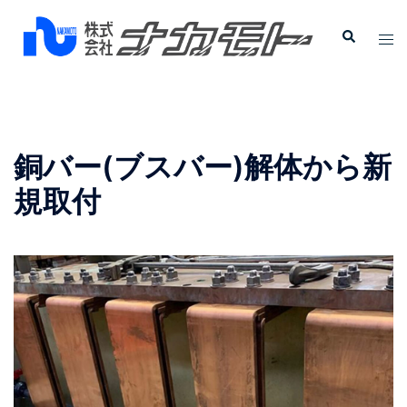
銅バー(ブスバー)解体から新
規取付